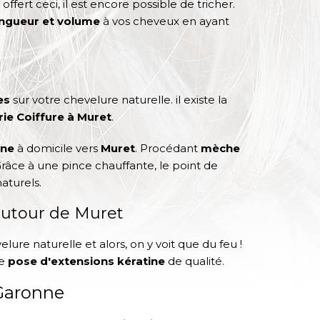
ffert ceci, il est encore possible de tricher.
ngueur et volume
à vos cheveux en ayant
es
sur votre chevelure naturelle. il existe la
ie Coiffure à Muret
.
ine
à domicile vers
Muret
. Procédant
mèche
Grâce à une pince chauffante, le point de
aturels.
 autour de Muret
re naturelle et alors, on y voit que du feu !
ne
pose d'extensions kératine
de qualité.
-Garonne