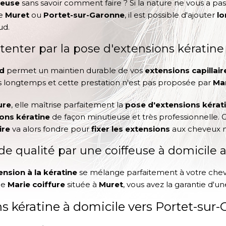
neuse
sans savoir comment faire ? Si la nature ne vous a pas o
de
Muret
ou
Portet-sur-Garonne
, il est possible d'ajouter
lo
ud.
s tenter par la pose d'extensions kératine
ud
permet un maintien durable de vos
extensions capillair
ns longtemps et cette prestation n'est pas proposée par
Mar
ure
, elle maîtrise parfaitement la
pose d'extensions kérat
ons kératine
de façon minutieuse et très professionnelle. 
ire
va alors fondre pour
fixer les extensions
aux cheveux n
de qualité par une coiffeuse à domicile
ension à la kératine
se mélange parfaitement à votre chevelu
ue
Marie coiffure
située à
Muret
, vous avez la garantie d'u
s kératine à domicile vers Portet-sur