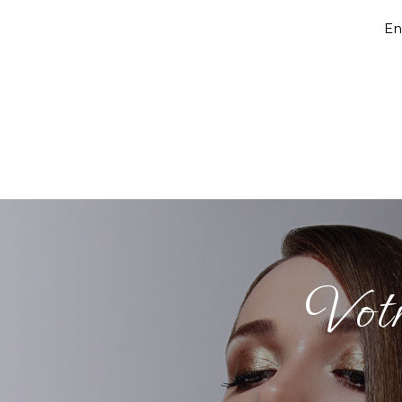
En
Votr