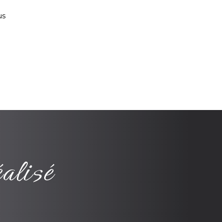
us
alisé